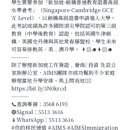
學生需要參加「新加坡-劍橋普通教育證書高級
水準會考」（Singapore-Cambridge GCE
'A' Level），以劍橋高級證書申請進入大學。
此考試成績為許多國際頂尖學院認可的第三級
教育（中學後教育）認證，包括英國牛津劍
橋，美國史丹佛與其他常春藤盟校，學生未來
可容易接軌英、美﹑澳升學。 👨🏻‍🎓👩🏻‍🎓
----------
除了辦理新加坡工作簽證﹑營商/ 投資 及設立
家族辦公室，AIMS團隊亦成功幫助不少家庭
辦理當地升學安排。馬上問我地👉🏻
https://bit.ly/3N0krcd
----------
📞查詢專線：3568 6193
🔵Signal：5513 3616
📱WhatsApp：5513 3616
#你的移民通道 #AIMS #AIMSImmigration