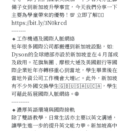
備子女到新加坡升學事宜，今天我們分享一下
主要為學童帶來的優勢！💯 立即了解👉🏻
https://bit.ly/3N0krcd
--------
🔸工作機遇及國際人脈網絡
近年很多國際公司都搬遷到新加坡設點，如:
Dyson的全球總部亦設於新加坡並在４月落成
及啟用。花旗集團﹑摩根大通及美國銀行等國
際企業近年亦轉移重心到當地，學生畢業後在
當地外資公司工作機會大增📈。此外，新加坡
有不少外國交換學生🇬🇧🇺🇸🇦🇺🇨🇦，學生
可藉此拓展國際人脈網絡。🌐
----------
🔸濃厚英語環境與國際接軌
除了雙語教學，日常生活亦主要以英文溝通，
讓學生進一步的提升英文能力💬。新加坡高中