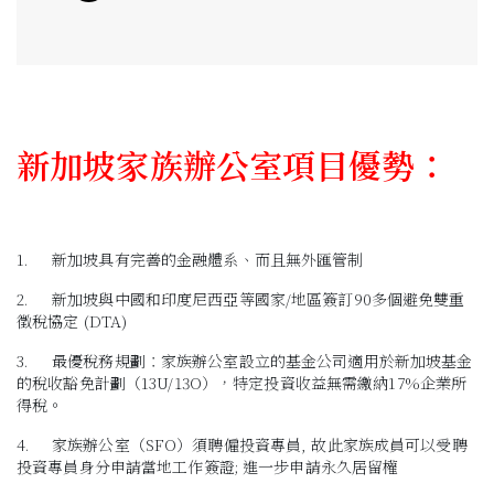
新加坡家族辦公室項目優勢：
1.
新加坡具有完善的金融體系、而且無外匯管制
2.
新加坡與中國和印度尼西亞等國家/地區簽訂90多個避免雙重
徵稅協定 (DTA)
3.
最優稅務規劃：家族辦公室設立的基金公司適用於新加坡基金
的稅收豁免計劃（13U/13O），特定投資收益無需繳納17%企業所
得稅。
4.
家族辦公室（SFO）須聘僱投資專員, 故此家族成員可以受聘
投資專員身分申請當地工作簽證; 進一步申請永久居留權