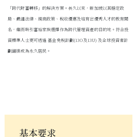
「跨代財富轉移」的解決方案。長久以來，新加坡以其穩定政
局、嚴謹法律、親商政策、稅收優惠及培育出優秀人才的教育聞
名，繼而吸引富裕家族選擇作為跨代管理資產的目的地。符合投
資標準人士更可透過 基金免稅計劃(13O及13U) 及全球投資者計
劃舖排成為永久居民。
基本要求